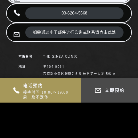
03-6264-5568
如需通过电子邮件进行咨询或联系请点击此处
本院名称
THE GINZA CLINIC
地址
〒104-0061
东京都中央区银座7-5-5 长谷第一大厦 5楼-A
联系电话
03-6264-5568
电话预约
立即预约
接待时间 10:00～19:00
门诊时间
10：00〜19：00
周一及不定休
休诊日
周一及不定期休诊
交通方式
JR山手线／京滨东北线／东海道线 新桥站 步行
5分钟
东京地铁银座线 新桥站 步行5分钟
东京地铁银座线／丸之内线／日比谷线 银座站