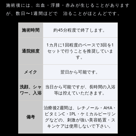
施術後には、出血・浮腫・赤みが生じることがあります
が、数日〜1週間ほどで 治ることがほとんどです。
施術時間
約45分程度で終了します。
1カ月に1回程度のペースで3回を1
通院頻度
セットで行うことを推奨していま
す。
メイク
翌日から可能です。
洗顔、シャ
当日から可能ですが、長時間の入浴
ワー、入浴
等は控えていただきます。
治療後2週間は、レチノール・AHA・
ビタミンC・IPL・ケミカルピーリン
備考
グなどの、刺激が強い美容処置・ス
キンケアは使用しないで下さい。