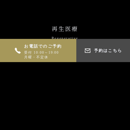
再生医療
Regenerative
お電話でのご予約
予約はこちら
受付 10:00～19:00
エクソソーム点滴
月曜・不定休
真皮繊維芽細胞
脂肪幹細胞