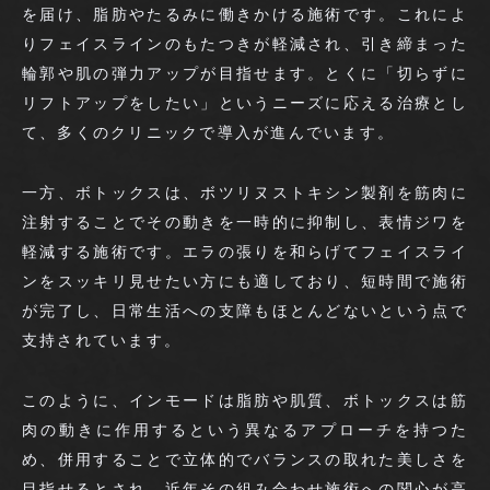
を届け、脂肪やたるみに働きかける施術です。これによ
りフェイスラインのもたつきが軽減され、引き締まった
輪郭や肌の弾力アップが目指せます。とくに「切らずに
リフトアップをしたい」というニーズに応える治療とし
て、多くのクリニックで導入が進んでいます。
一方、ボトックスは、ボツリヌストキシン製剤を筋肉に
注射することでその動きを一時的に抑制し、表情ジワを
軽減する施術です。エラの張りを和らげてフェイスライ
ンをスッキリ見せたい方にも適しており、短時間で施術
が完了し、日常生活への支障もほとんどないという点で
支持されています。
このように、インモードは脂肪や肌質、ボトックスは筋
肉の動きに作用するという異なるアプローチを持つた
め、併用することで立体的でバランスの取れた美しさを
目指せるとされ、近年その組み合わせ施術への関心が高