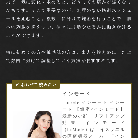
力で一気に変化を求めると、どうしても痛みが強くなり
がちです。そこで重要なのが、無理のない施術スケジュ
ールを組むこと。複数回に分けて施術を行うことで、肌
への刺激を抑えつつ、徐々に脂肪やたるみに働きかける
ことができます。
特に初めての方や敏感肌の方は、出力を控えめにした上
で数回に分けて調整していく方法がおすすめです。
インモード
Inmode インモード インモ
ード 【銀座×インモード】
最新の小顔・リフトアップ
効果 インモード
（InMode）は、イスラエル
の医療機器メーカー「イン