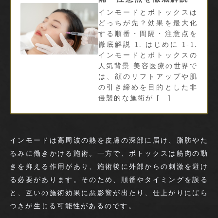
インモードとボトックスは
どっちが先？効果を最大化
する順番・間隔・注意点を
徹底解説 1. はじめに 1-1.
インモードとボトックスの
人気背景 美容医療の世界で
は、顔のリフトアップや肌
の引き締めを目的とした非
侵襲的な施術が […]
インモードは高周波の熱を皮膚の深部に届け、脂肪やた
るみに働きかける施術。一方で、ボトックスは筋肉の動
きを抑える作用があり、施術後に外部からの刺激を避け
る必要があります。そのため、順番やタイミングを誤る
と、互いの施術効果に悪影響が出たり、仕上がりにばら
つきが生じる可能性があるのです。