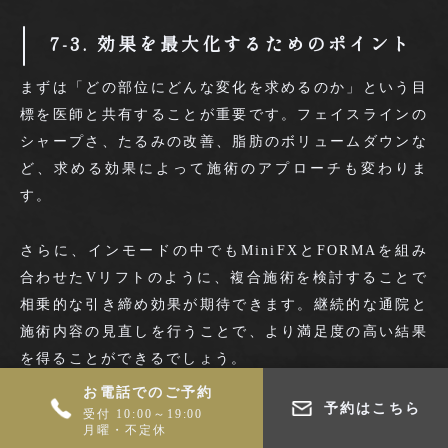
7-3. 効果を最大化するためのポイント
まずは「どの部位にどんな変化を求めるのか」という目
標を医師と共有することが重要です。フェイスラインの
シャープさ、たるみの改善、脂肪のボリュームダウンな
ど、求める効果によって施術のアプローチも変わりま
す。
さらに、インモードの中でもMiniFXとFORMAを組み
合わせたVリフトのように、複合施術を検討することで
相乗的な引き締め効果が期待できます。継続的な通院と
施術内容の見直しを行うことで、より満足度の高い結果
を得ることができるでしょう。
お電話でのご予約
予約はこちら
効果がいつから現れるかについては、『
受付 10:00～19:00
月曜・不定休
インモードの効果はいつから出るの？小顔やリフトアッ