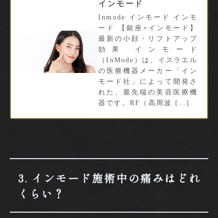
インモード
Inmode インモード インモ
ード 【銀座×インモード】
最新の小顔・リフトアップ
効果 インモード
（InMode）は、イスラエル
の医療機器メーカー「イン
モード社」によって開発さ
れた、最先端の美容医療機
器です。RF（高周波 […]
3. インモード施術中の痛みはどれ
くらい？