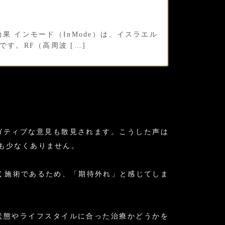
果 インモード（InMode）は、イスラエル
す。RF（高周波 […]
ガティブな意見も散見されます。こうした声は
も少なくありません。
く施術であるため、「期待外れ」と感じてしま
状態やライフスタイルに合った治療かどうかを